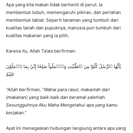
Apa yang kita makan tidak berhenti di perut. Ia
membentuk tubuh, memengaruhi pikiran, dan perlahan
membentuk tabiat. Seperti tanaman yang tumbuh dari
kualitas tanah dan pupuknya, manusia pun tumbuh dari
kualitas makanan yang ia pilih.
Karena itu, Allah Ta‘ala berfirman:
يٰٓأَيُّهَا ٱلرُّسُلُ كُلُوْا مِنَ ٱلطَّيِّبٰتِ وَٱعۡمَلُواْ صٰلِحًا إِنِّيْ بِمَا تَعۡمَلُوْنَ
عَلِيْمٌ
“Allah berfirman, “Wahai para rasul, makanlah dari
(makanan) yang baik-baik dan beramal salehlah.
Sesungguhnya Aku Maha Mengetahui apa yang kamu
kerjakan.”
Ayat ini menegaskan hubungan langsung antara apa yang