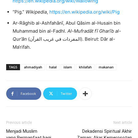
https://en.wikipedia.org/wiki/Wallowing
“Pig.”
Wikipedia
,
https://en.wikipedia.org/wiki/Pig
Ar-Rāghib al-Ashfahānī, Abul Qāsim al-Husain bin
Muhammad bin al-Fadhl.
Al-Mufradāt fī Gharīb al-
Qur’ān
(المفردات في غريب القرآن). Beirut: Dār al-
Ma‘rifah.
TAGS
ahmadiyah
halal
islam
khilafah
makanan
Facebook
Twitter
Previous article
Next article
Menjadi Muslim
Dekadensi Spiritual Akhir
yang Bermanfaat bagi
Zaman: Akar Kemerosotan