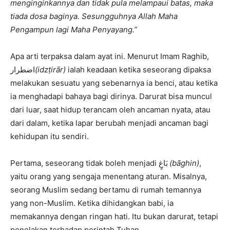
menginginkannya dan tidak pula melampaui batas, maka
tiada dosa baginya.
Sesungguhnya Allah Maha
Pengampun lagi Maha Penyayang.”
Apa arti terpaksa dalam ayat ini. Menurut Imam Raghib,
اضطرار
(idzṭirār)
ialah keadaan ketika seseorang dipaksa
melakukan sesuatu yang sebenarnya ia benci, atau ketika
ia menghadapi bahaya bagi dirinya. Darurat bisa muncul
dari luar, saat hidup terancam oleh ancaman nyata, atau
dari dalam, ketika lapar berubah menjadi ancaman bagi
kehidupan itu sendiri.
Pertama, seseorang tidak boleh menjadi بَاغٍ
(bāghin)
,
yaitu orang yang sengaja menentang aturan. Misalnya,
seorang Muslim sedang bertamu di rumah temannya
yang non-Muslim. Ketika dihidangkan babi, ia
memakannya dengan ringan hati. Itu bukan darurat, tetapi
penolakan terhadap perintah Tuhan.