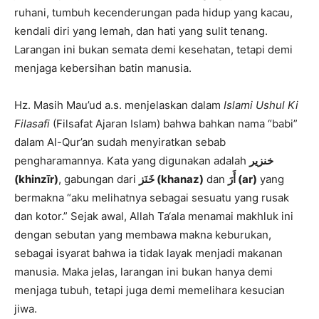
ruhani, tumbuh kecenderungan pada hidup yang kacau,
kendali diri yang lemah, dan hati yang sulit tenang.
Larangan ini bukan semata demi kesehatan, tetapi demi
menjaga kebersihan batin manusia.
Hz. Masih Mau’ud a.s. menjelaskan dalam
Islami Ushul Ki
Filasafi
(Filsafat Ajaran Islam) bahwa bahkan nama “babi”
dalam Al-Qur’an sudah menyiratkan sebab
pengharamannya. Kata yang digunakan adalah
خنزير
(khinzīr)
, gabungan dari
خَنَز
(khanaz)
dan
أَرَ
(ar)
yang
bermakna “aku melihatnya sebagai sesuatu yang rusak
dan kotor.” Sejak awal, Allah Ta‘ala menamai makhluk ini
dengan sebutan yang membawa makna keburukan,
sebagai isyarat bahwa ia tidak layak menjadi makanan
manusia. Maka jelas, larangan ini bukan hanya demi
menjaga tubuh, tetapi juga demi memelihara kesucian
jiwa.