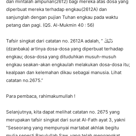
dan mintalah ampunan(2612) bagi mereka atas dosa yang
diperbuat mereka terhadap engkau(2612A) dan
sanjunglah dengan pujian Tuhan engkau pada waktu
petang dan pagi. (QS. Al-Mukmin 40 : 56)
Tafsir singkat dari catatan no. 2612A adalah, ” ذَنْبَكَ
(dzanbaka) artinya dosa-dosa yang diperbuat terhadap
engkau; dosa-dosa yang dituduhkan musuh-musuh
engkau seakan-akan engkaulah melakukan dosa-dosa itu;
kealpaan dan kelemahan dikau sebagai manusia. Lihat
catatan no.2675.”
Para pembaca, rahimakumullah !
Selanjutnya, kita dapat melihat catatan no. 2675 yang
merupakan tafsir singkat dari surat Al-Fath ayat 3, yakni
“Seseorang yang mempunyai martabat akhlak begitu
mulia seperti Rasulullah Saw, yang telah mengangkat