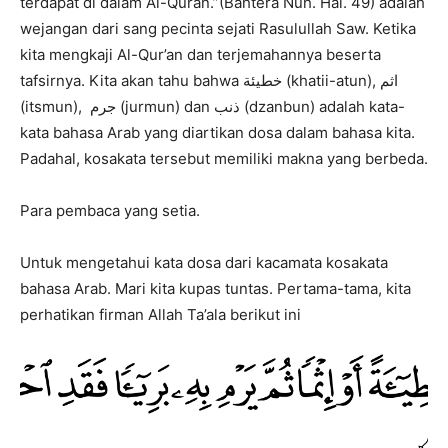
terdapat di dalam Al-Quran.”(Bahtera Nuh. Hal. 49) adalah
wejangan dari sang pecinta sejati Rasulullah Saw. Ketika
kita mengkaji Al-Qur’an dan terjemahannya beserta
tafsirnya. Kita akan tahu bahwa خطيئة (khatii-atun), اثم
(itsmun), جرم (jurmun) dan ذنب (dzanbun) adalah kata-
kata bahasa Arab yang diartikan dosa dalam bahasa kita.
Padahal, kosakata tersebut memiliki makna yang berbeda.
Para pembaca yang setia.
Untuk mengetahui kata dosa dari kacamata kosakata
bahasa Arab. Mari kita kupas tuntas. Pertama-tama, kita
perhatikan firman Allah Ta’ala berikut ini