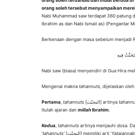
orang soleh terdahulu dan mulai berdoa d
orang soleh tersebut menyampaikan mere
Nabi Muhammad saw terdapat 360 patung di 
Ibrahim as dan Nabi Ismail as) (Pengantar M
Berkenaan dengan masa sebelum menjadi R
تَحَنَّثُ فِيهِ
Nabi saw (biasa) menyendiri di Gua Hira m
Mengenai makna
tahannuts
, dijelaskan ole
Pertama
,
tahannuts
[التحنّث] artinya
tahann
Itulah ajaran dan
millah
Ibrahim
.
Kedua
,
tahannuts
artinya menjauhi dosa. Da
‘
tahannuts’
[التحنّث] memiliki arti ‘
Yatajannab