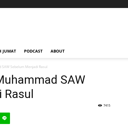
H JUMAT
PODCAST
ABOUT
 SAW Sebelum Menjadi Rasul
i Muhammad SAW
 Rasul
7415