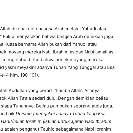
llah dikenal oleh bangsa Arab melalui Yahudi atau
’ Fakta menyatakan bahwa bangsa Arab demikian juga
a Kuasa bernama Allah bukan dari Yahudi atau
nek moyang mereka Nabi Ibrahim as dan Nabi Ismail as.
ab mengetahui betul bahwa nenek moyang mereka
hid yakni meyakini adanya Tuhan Yang Tunggal atau Esa
Ke-4 hlm. 190-191).
ah Abdullah yang berarti ‘hamba Allah’. Artinya
k Allah Ta’ala sedari dulu. Dengan demikian beliau
siapa Tuhannya. Beliau pun bukan seorang ateis juga.
pun baik
Deisme (mengakui adanya Tuhan Yang Esa
a
Hanif/milah Ibrahim (istilah untuk ajaran Nabi Ibrahim
iau adalah penganut Tauhid sebagaimana Nabi Ibrahim