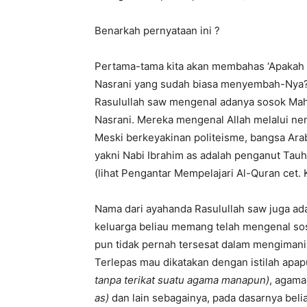
Benarkah pernyataan ini ?
Pertama-tama kita akan membahas ‘Apakah A
Nasrani yang sudah biasa menyembah-Nya?
Rasulullah saw mengenal adanya sosok Mah
Nasrani. Mereka mengenal Allah melalui ne
Meski berkeyakinan politeisme, bangsa Ar
yakni Nabi Ibrahim as adalah penganut Tau
(lihat Pengantar Mempelajari Al-Quran cet. 
Nama dari ayahanda Rasulullah saw juga adal
keluarga beliau memang telah mengenal soso
pun tidak pernah tersesat dalam mengimani 
Terlepas mau dikatakan dengan istilah apa
tanpa terikat suatu agama manapun)
, agam
as)
dan lain sebagainya, pada dasarnya bel