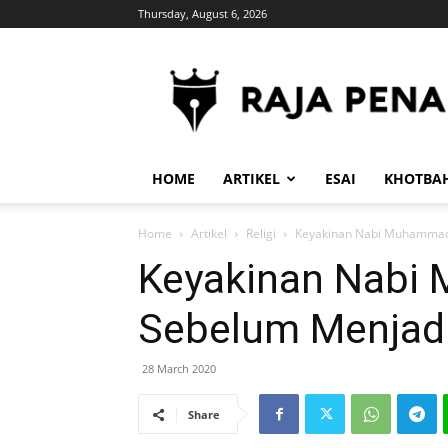
Thursday, August 6, 2026
RajaPena.Org
HOME
ARTIKEL
ESAI
KHOTBA
Home
Artikel
Religi
Keyakinan Nabi Muhammad
Keyakinan Nab
Sebelum Menjadi
28 March 2020
Share