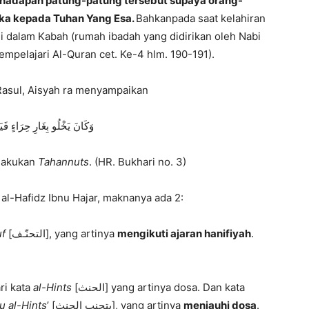
i hadapan patung-patung tersebut supaya orang-
ka kepada Tuhan Yang Esa.
Bahkanpada saat kelahiran
dalam Kabah (rumah ibadah yang didirikan oleh Nabi
empelajari Al-Quran cet. Ke-4 hlm. 190-191).
asul, Aisyah ra menyampaikan
وَكَانَ يَخْلُو بِغَارِ حِرَاءٍ فَيَ
elakukan
Tahannuts
. (HR. Bukhari no. 3)
h al-Hafidz Ibnu Hajar, maknanya ada 2:
uf
[التحنّـف], yang artinya
mengikuti ajaran hanifiyah
.
ri kata
al-Hints
[الحنث] yang artinya dosa. Dan kata
u al-Hints
’ [يتجنب الحنث], yang artinya
menjauhi dosa
.