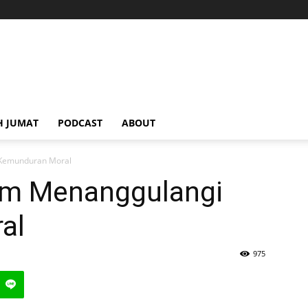
H JUMAT
PODCAST
ABOUT
 Kemunduran Moral
am Menanggulangi
al
975