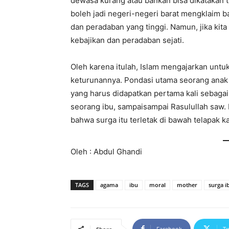
dewasa kurang atau bahkan bisa dikatakan t
boleh jadi negeri-negeri barat mengklaim b
dan peradaban yang tinggi. Namun, jika kita
kebajikan dan peradaban sejati.
Oleh karena itulah, Islam mengajarkan untu
keturunannya. Pondasi utama seorang anak 
yang harus didapatkan pertama kali sebaga
seorang ibu, sampaisampai Rasulullah saw
bahwa surga itu terletak di bawah telapak ka
Oleh : Abdul Ghandi
TAGS
agama
ibu
moral
mother
surga i
Facebook
Tw