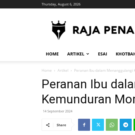
Thursday, August 6, 2026
RajaPena.Org
HOME
ARTIKEL
ESAI
KHOTBA
Home
Artikel
Peranan Ibu dalam Menanggulangi
Peranan Ibu dal
Kemunduran Mor
14 September 2024
Share