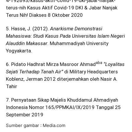
4-192693/kasus-aktif-covid-19-dki-jabar-nanjak-
terus-nih
Kasus Aktif Covid-19 DKI & Jabar Nanjak
Terus Nih! Diakses 8 Oktober 2020
5. Hasse, J. (2012).
Anarkisme Demonstrasi
Mahasiswa: Studi Kasus Pada Universitas Islam Negeri
Alauddin Makassar
. Muhammadiyah University
Yogyakarta.
aba
6. Pidato Hadhrat Mirza Masroor Ahmad
“Loyalitas
Sejati Terhadap Tanah Air”
di Military Headquarters
Koblenz, Jerman 2012 diterjemahkan oleh Nasir A.
Tahir
7. Pernyataan Sikap Majelis Khuddamul Ahmadiyah
Indonesia Nomor 165/PPMKAI/IX/2019 Tanggal 25
September 2019
Sumber gambar : Media.com