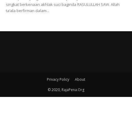
singkat berkenaan akhlak suci baginda RASULULLAH SAW. Allah
ta’ala berfirman dalam...
Privacy Policy
About
© 2020, RajaPena.Org