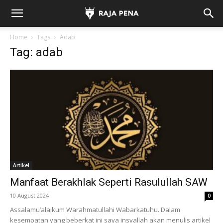
Home
Tags
Adab
Tag: adab
Artikel
Manfaat Berakhlak Seperti Rasulullah SAW
10 August 2024
0
Assalamu’alaikum Warahmatullahi Wabarkatuhu. Dalam
kesempatan yang beberkat ini saya insyallah akan menulis artikel