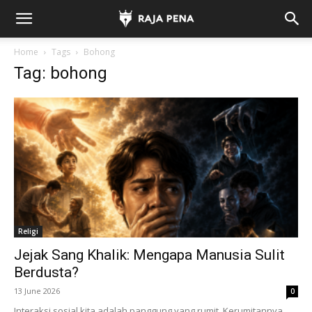
Home
Tags
Bohong
Tag: bohong
Religi
Jejak Sang Khalik: Mengapa Manusia Sulit
Berdusta?
13 June 2026
0
Interaksi sosial kita adalah panggung yang rumit. Kerumitannya