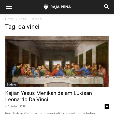
Home
Tags
Da vinci
Tag: da vinci
Budaya
Kajian Yesus Menikah dalam Lukisan
Leonardo Da Vinci
4 October 2018
0
Pernikahan Yesus as telah menjadi isu yang hangat beberapa