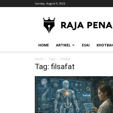
Sunday, August 9, 2026
RajaPena.Org
HOME
ARTIKEL
ESAI
KHOTBA
Home
Tags
Filsafat
Tag: filsafat