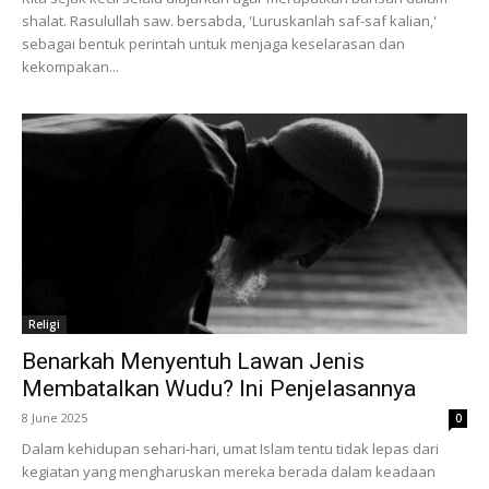
shalat. Rasulullah saw. bersabda, 'Luruskanlah saf-saf kalian,'
sebagai bentuk perintah untuk menjaga keselarasan dan
kekompakan...
Religi
Benarkah Menyentuh Lawan Jenis
Membatalkan Wudu? Ini Penjelasannya
8 June 2025
0
Dalam kehidupan sehari-hari, umat Islam tentu tidak lepas dari
kegiatan yang mengharuskan mereka berada dalam keadaan