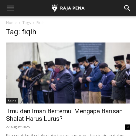
Home
Tags
Fiqih
Tag: fiqih
Sains
Ilmu dan Iman Bertemu: Mengapa Barisan
Shalat Harus Lurus?
22 August 2025
0
Kita sejak kecil selalu diajarkan agar merapatkan barisan dalam