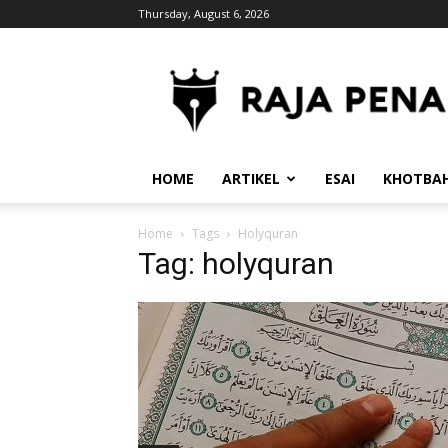
Thursday, August 6, 2026
RajaPena.Org
HOME
ARTIKEL
ESAI
KHOTBA
Home
Tags
Holyquran
Tag: holyquran