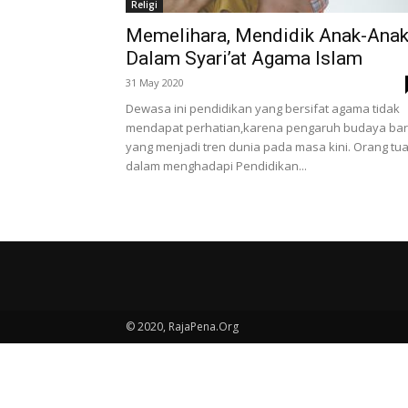
Religi
Memelihara, Mendidik Anak-Ana
Dalam Syari’at Agama Islam
31 May 2020
Dewasa ini pendidikan yang bersifat agama tidak
mendapat perhatian,karena pengaruh budaya bar
yang menjadi tren dunia pada masa kini. Orang tu
dalam menghadapi Pendidikan...
© 2020, RajaPena.Org