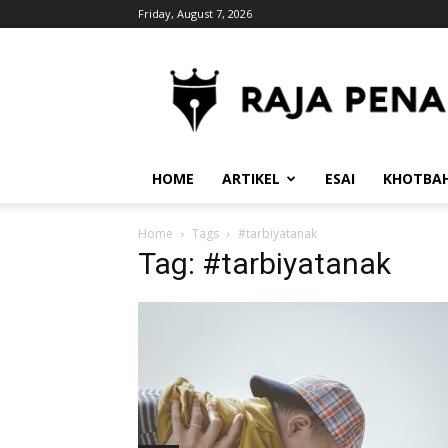
Friday, August 7, 2026
RajaPena.Org
HOME
ARTIKEL
ESAI
KHOTBA
Home
Tags
#tarbiyatanak
Tag: #tarbiyatanak