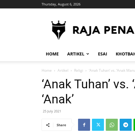
Thursday, August 6, 2026
RajaPena.Org
HOME
ARTIKEL
ESAI
KHOTBA
Home
Artikel
Religi
‘Anak Tuhan’ vs. ‘Anak Manu
‘Anak Tuhan’ vs.
‘Anak’
25 July 2021
Share