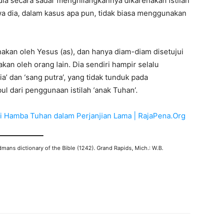
ia secara sadar menghilangkannya dikarenakan istilah
a dia, dalam kasus apa pun, tidak biasa menggunakan
unakan oleh Yesus (as), dan hanya diam-diam disetujui
kan oleh orang lain. Dia sendiri hampir selalu
’ dan ‘sang putra’, yang tidak tunduk pada
 dari penggunaan istilah ‘anak Tuhan’.
i Hamba Tuhan dalam Perjanjian Lama | RajaPena.Org
mans dictionary of the Bible (
1242
). Grand Rapids, Mich.: W.B.