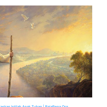
laskan Istilah Anak Tuhan | RajaPena.Org