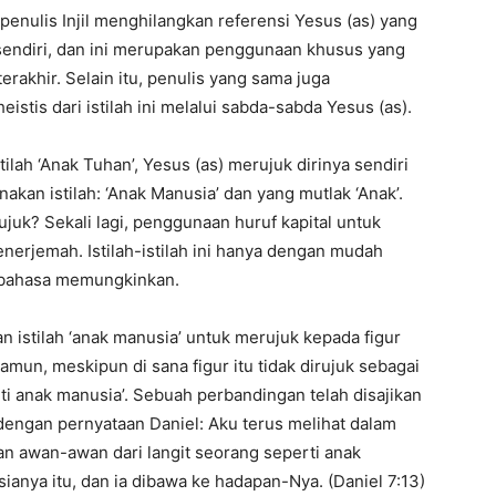
 penulis Injil menghilangkan referensi Yesus (as) yang
 sendiri, dan ini merupakan penggunaan khusus yang
terakhir. Selain itu, penulis yang sama juga
tis dari istilah ini melalui sabda-sabda Yesus (as).
ilah ‘Anak Tuhan’, Yesus (as) merujuk dirinya sendiri
akan istilah: ‘Anak Manusia’ dan yang mutlak ‘Anak’.
juk? Sekali lagi, penggunaan huruf kapital untuk
 penerjemah. Istilah-istilah ini hanya dengan mudah
atabahasa memungkinkan.
 istilah ‘anak manusia’ untuk merujuk kepada figur
 Namun, meskipun di sana figur itu tidak dirujuk sebagai
ti anak manusia’. Sebuah perbandingan telah disajikan
 dengan pernyataan Daniel: Aku terus melihat dalam
an awan-awan dari langit seorang seperti anak
ianya itu, dan ia dibawa ke hadapan-Nya. (Daniel 7:13)