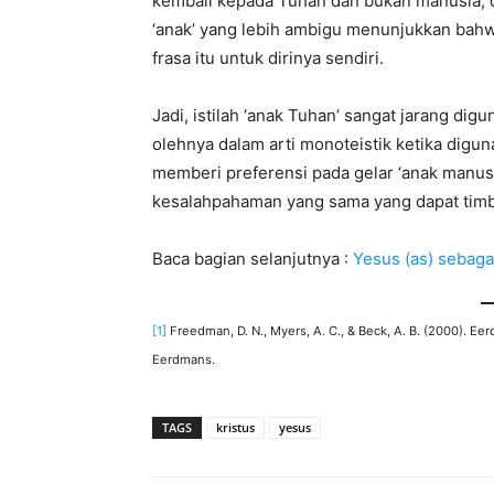
kembali kepada Tuhan dan bukan manusia, d
‘anak’ yang lebih ambigu menunjukkan bahw
frasa itu untuk dirinya sendiri.
Jadi, istilah ‘anak Tuhan’ sangat jarang dig
olehnya dalam arti monoteistik ketika diguna
memberi preferensi pada gelar ‘anak manusia
kesalahpahaman yang sama yang dapat timbul
Baca bagian selanjutnya :
Yesus (as) sebaga
[1]
Freedman, D. N., Myers, A. C., & Beck, A. B. (
2000
).
Eerd
Eerdmans.
TAGS
kristus
yesus