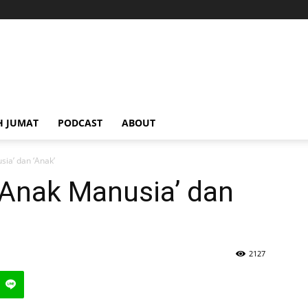
H JUMAT
PODCAST
ABOUT
sia’ dan ‘Anak’
 ‘Anak Manusia’ dan
2127