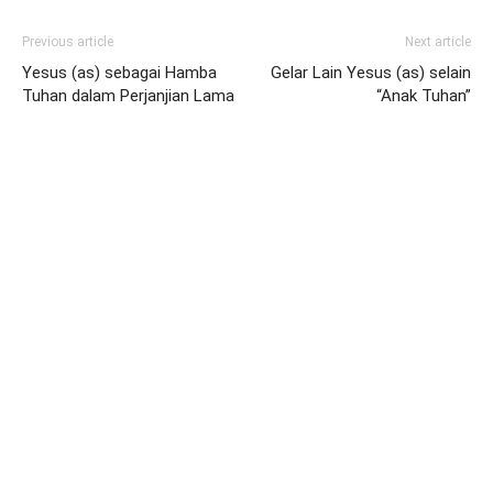
Previous article
Next article
Yesus (as) sebagai Hamba
Gelar Lain Yesus (as) selain
Tuhan dalam Perjanjian Lama
“Anak Tuhan”