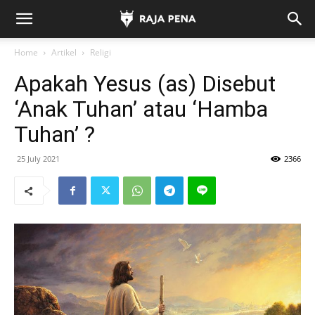
Home
Artikel
Religi
Apakah Yesus (as) Disebut
‘Anak Tuhan’ atau ‘Hamba
Tuhan’ ?
25 July 2021
2366