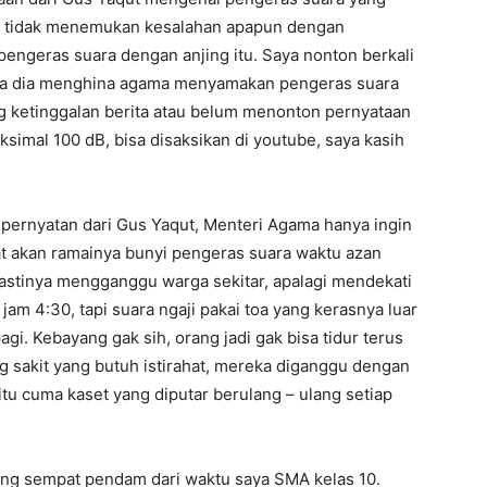
ya tidak menemukan kesalahan apapun dengan
engeras suara dengan anjing itu. Saya nonton berkali
a iya dia menghina agama menyamakan pengeras suara
ng ketinggalan berita atau belum menonton pernyataan
simal 100 dB, bisa disaksikan di youtube, saya kasih
pernyatan dari Gus Yaqut, Menteri Agama hanya ingin
 akan ramainya bunyi pengeras suara waktu azan
pastinya mengganggu warga sekitar, apalagi mendekati
jam 4:30, tapi suara ngaji pakai toa yang kerasnya luar
gi. Kebayang gak sih, orang jadi gak bisa tidur terus
g sakit yang butuh istirahat, mereka diganggu dengan
itu cuma kaset yang diputar berulang – ulang setiap
yang sempat pendam dari waktu saya SMA kelas 10.