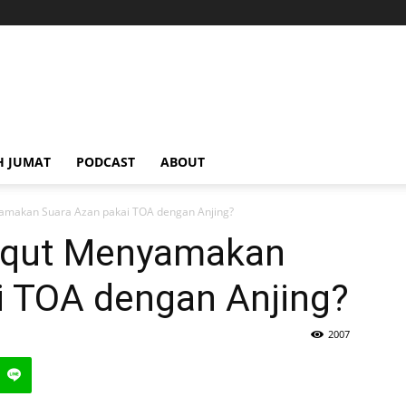
H JUMAT
PODCAST
ABOUT
amakan Suara Azan pakai TOA dengan Anjing?
aqut Menyamakan
i TOA dengan Anjing?
2007