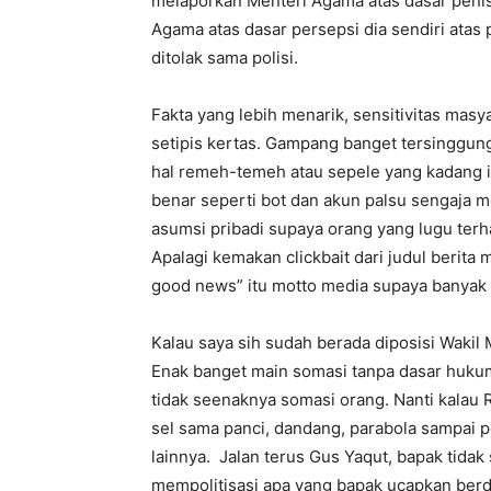
melaporkan Menteri Agama atas dasar penis
Agama atas dasar persepsi dia sendiri atas 
ditolak sama polisi.
Fakta yang lebih menarik, sensitivitas masy
setipis kertas. Gampang banget tersinggung
hal remeh-temeh atau sepele yang kadang 
benar seperti bot dan akun palsu sengaja 
asumsi pribadi supaya orang yang lugu terh
Apalagi kemakan clickbait dari judul berita 
good news” itu motto media supaya banyak y
Kalau saya sih sudah berada diposisi Wakil
Enak banget main somasi tanpa dasar hukum d
tidak seenaknya somasi orang. Nanti kalau RS 
sel sama panci, dandang, parabola sampai p
lainnya. Jalan terus Gus Yaqut, bapak tidak
mempolitisasi apa yang bapak ucapkan berda