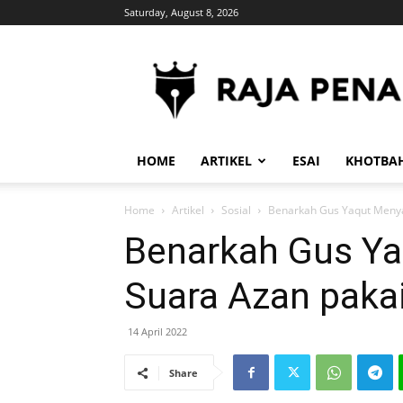
Saturday, August 8, 2026
RajaPena.Org
HOME
ARTIKEL
ESAI
KHOTBA
Home
Artikel
Sosial
Benarkah Gus Yaqut Meny
Benarkah Gus Y
Suara Azan paka
14 April 2022
Share