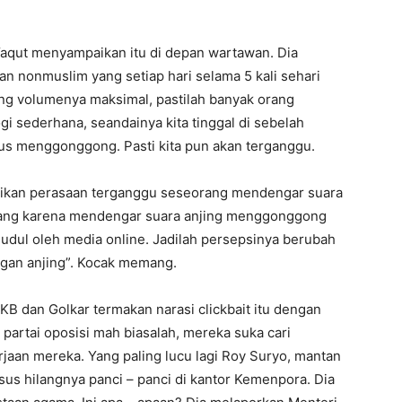
aqut menyampaikan itu di depan wartawan. Dia
n nonmuslim yang setiap hari selama 5 kali sehari
ng volumenya maksimal, pastilah banyak orang
i sederhana, seandainya kita tinggal di sebelah
rus menggonggong. Pasti kita pun akan terganggu.
gikan perasaan terganggu seseorang mendengar suara
rang karena mendengar suara anjing menggonggong
judul oleh media online. Jadilah persepsinya berubah
gan anjing”. Kocak memang.
PKB dan Golkar termakan narasi clickbait itu dengan
artai oposisi mah biasalah, mereka suka cari
aan mereka. Yang paling lucu lagi Roy Suryo, mantan
us hilangnya panci – panci di kantor Kemenpora. Dia