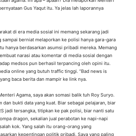
taan agama. Ini apa – apaan? Dia melaporkan Menteri
pernyataan Gus Yaqut itu. Ya jelas lah laporannya
arakat di era media sosial ini memang sekarang jadi
 sampai berniat melaporkan ke polisi hanya gara-gara
itu hanya berdasarkan asumsi pribadi mereka. Memang
membuat narasi atau komentar di media sosial dengan
adap medsos pun berhasil terpancing oleh opini itu.
media online yang butuh traffic tinggi. “Bad news is
ang baca berita dan mampir ke link nya.
 Menteri Agama, saya akan somasi balik tuh Roy Suryo.
an bukti data yang kuat. Biar sebagai pelajaran, biar
jadi tersangka, titipkan ke pak polisi, biar nanti satu
ompa dragon, sekalian jual perabotan ke napi-napi
 salah kok. Yang salah itu orang-orang yang
sarkan kepentingan politik pribadi. Saya yang paling