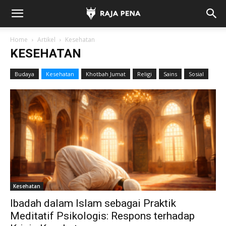
Home
Artikel
Kesehatan
KESEHATAN
Budaya
Kesehatan
Khotbah Jumat
Religi
Sains
Sosial
Kesehatan
Ibadah dalam Islam sebagai Praktik
Meditatif Psikologis: Respons terhadap