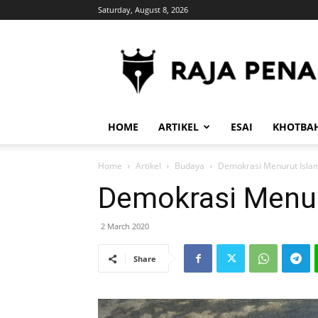
Saturday, August 8, 2026
RajaPena.Org
HOME
ARTIKEL
ESAI
KHOTBA
Home
Artikel
Budaya
Demokrasi Menurut Isla
Demokrasi Menur
2 March 2020
Share