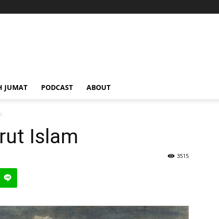
H JUMAT
PODCAST
ABOUT
m
ut Islam
3515