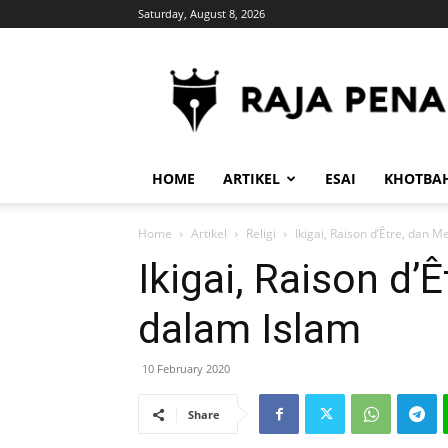
Saturday, August 8, 2026
RajaPena.Org
HOME
ARTIKEL
ESAI
KHOTBA
Home
Artikel
Religi
Ikigai, Raison d’Être, dan M
Ikigai, Raison d’
dalam Islam
10 February 2020
Share