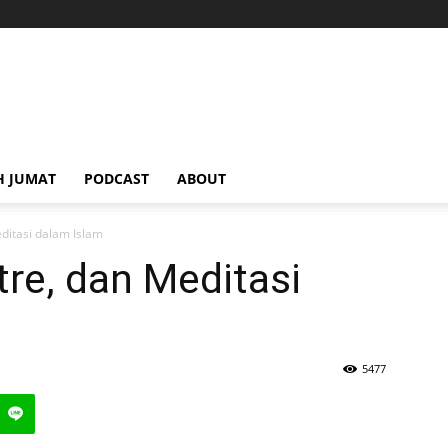
H JUMAT
PODCAST
ABOUT
editasi dalam Islam
Être, dan Meditasi
5477