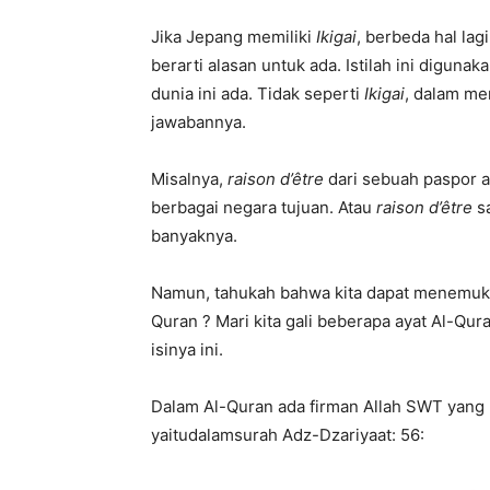
Jika Jepang memiliki
Ikigai
, berbeda hal lag
berarti alasan untuk ada. Istilah ini digun
dunia ini ada. Tidak seperti
Ikigai
, dalam m
jawabannya.
Misalnya,
raison d’être
dari sebuah paspor ad
berbagai negara tujuan. Atau
raison d’être
s
banyaknya.
Namun, tahukah bahwa kita dapat menemuk
Quran ? Mari kita gali beberapa ayat Al-Qu
isinya ini.
Dalam Al-Quran ada firman Allah SWT yang 
yaitudalamsurah Adz-Dzariyaat: 56: