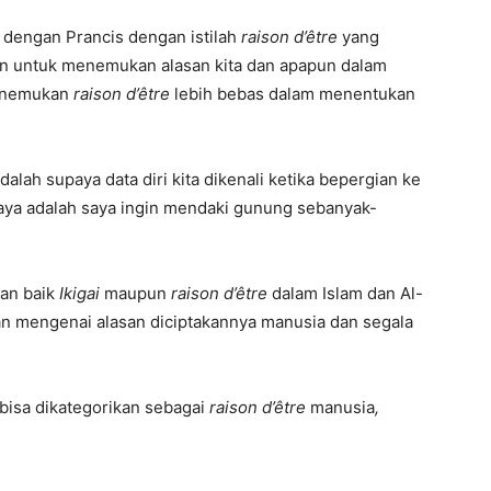
i dengan Prancis dengan istilah
raison d’être
yang
akan untuk menemukan alasan kita dan apapun dalam
enemukan
raison d’être
lebih bebas dalam menentukan
alah supaya data diri kita dikenali ketika bepergian ke
aya adalah saya ingin mendaki gunung sebanyak-
an baik
Ikigai
maupun
raison d’être
dalam Islam dan Al-
ran mengenai alasan diciptakannya manusia dan segala
bisa dikategorikan sebagai
raison d’être
manusia
,