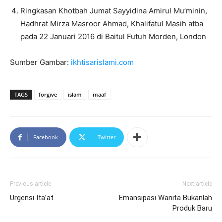
Ringkasan Khotbah Jumat Sayyidina Amirul Mu’minin,
Hadhrat Mirza Masroor Ahmad, Khalifatul Masih atba
pada 22 Januari 2016 di Baitul Futuh Morden, London
Sumber Gambar:
ikhtisarislami.com
TAGS
forgive
islam
maaf
Facebook
Twitter
Previous article
Next article
Urgensi Ita’at
Emansipasi Wanita Bukanlah
Produk Baru