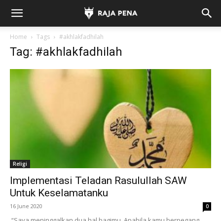
Home
Tags
#akhlakfadhilah
Tag: #akhlakfadhilah
Religi
Implementasi Teladan Rasulullah SAW
Untuk Keselamatanku
16 June 2020
0
“Saya meninggalkan dua hal bagimu. Apabila kamu berpegang