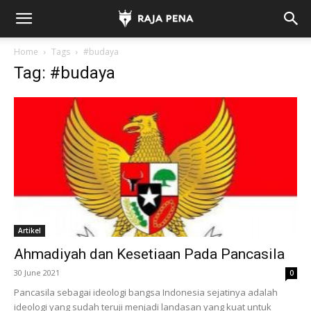
Home
Tags
#budaya
Tag: #budaya
Artikel
Ahmadiyah dan Kesetiaan Pada Pancasila
30 June 2021
0
Pancasila sebagai ideologi bangsa Indonesia sejatinya adalah
ideologi yang sudah teruji menjadi landasan yang kuat untuk