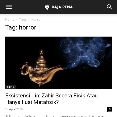
Home
Tags
Horror
Tag: horror
Sains
Eksistensi Jin: Zahir Secara Fisik Atau
Hanya Ilusi Metafisik?
17 April 2020
0
Si Fulan dan keluarganya baru saja menempati rumah tua yang