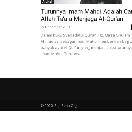
Artikel
Turunnya Imam Mahdi Adalah Ca
Allah Ta’ala Menjaga Al-Qur’an
29 December 2021
Dalam buku Syahadatul Qur’an, Hz. Mirza Ghulam
Ahmad as. sebagai Imam Mahdi memberikan begit
banyak ayat Al-Qur’an yang menjadi saksi turunny
Imam Mahdi. Turunnya...
© 2020, RajaPena.Org