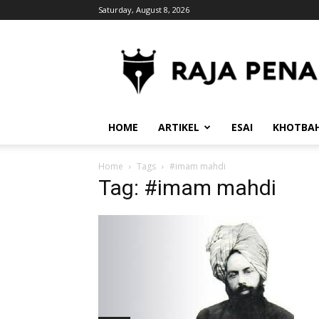
Saturday, August 8, 2026
RajaPena.Org
HOME
ARTIKEL
ESAI
KHOTBA
Home
Tags
#imam mahdi
Tag: #imam mahdi