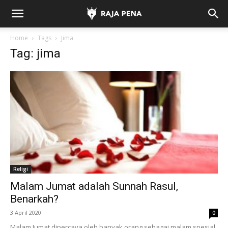
Home
Tags
Jima
Tag: jima
Religi
Malam Jumat adalah Sunnah Rasul,
Benarkah?
3 April 2020
0
Malam Jumat dipercaya oleh banyak orang sebagai malam spesial