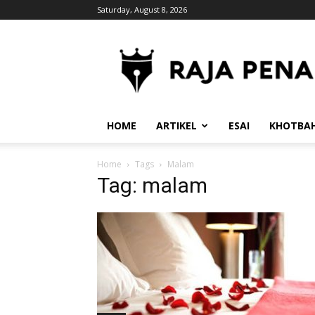
Saturday, August 8, 2026
RajaPena.Org
HOME
ARTIKEL
ESAI
KHOTBA
Home
Tags
Malam
Tag: malam