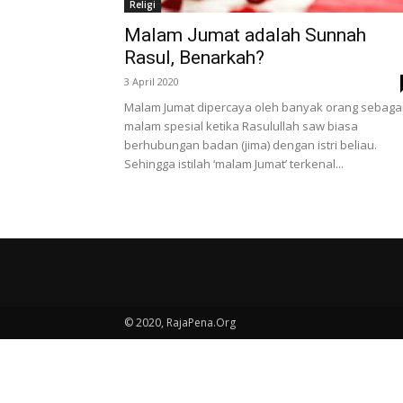
Religi
Malam Jumat adalah Sunnah
Rasul, Benarkah?
3 April 2020
Malam Jumat dipercaya oleh banyak orang sebaga
malam spesial ketika Rasulullah saw biasa
berhubungan badan (jima) dengan istri beliau.
Sehingga istilah ‘malam Jumat’ terkenal...
© 2020, RajaPena.Org