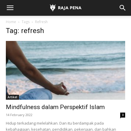
Home
Tags
Refresh
Tag: refresh
Artikel
Mindfulness dalam Perspektif Islam
14 February 2022
0
Hidup terkadang melelahkan. Dan itu berdampak pada
kebahagiaan, kesehatan, pendidikan, pekerjaan, dan bahkan