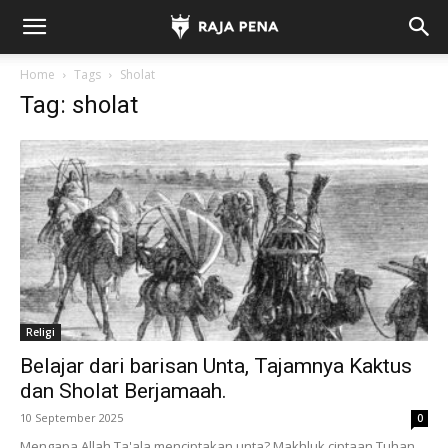
Home
Tags
Sholat
Tag: sholat
Religi
Belajar dari barisan Unta, Tajamnya Kaktus
dan Sholat Berjamaah.
10 September 2025
0
Mengapa Allah Ta'ala menciptakan unta? Makhluk ciptaan Tuhan