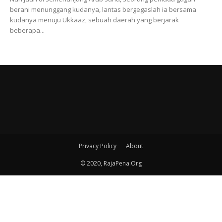
berani menunggang kudanya, lantas bergegaslah ia bersama
kudanya menuju Ukkaaz, sebuah daerah yang berjarak
beberapa...
Privacy Policy
About
© 2020, RajaPena.Org