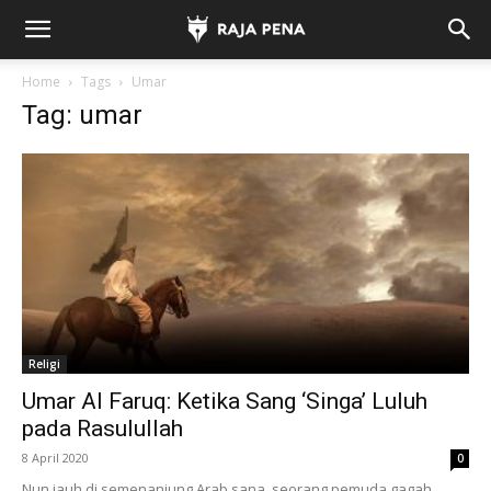
Home
Tags
Umar
Tag: umar
Religi
Umar Al Faruq: Ketika Sang ‘Singa’ Luluh
pada Rasulullah
8 April 2020
0
Nun jauh di semenanjung Arab sana, seorang pemuda gagah