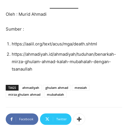
Oleh : Murid Ahmadi
Sumber :
https://aaiil.org/text/acus/mga/death.shtml
https://ahmadiyah.id/ahmadiyah/tuduhan/benarkah-
mirza-ghulam-ahmad-kalah-mubahalah-dengan-
tsanaullah
TAGS
ahmadiyah
ghulam ahmad
messiah
mirza ghulam ahmad
mubahalah
Facebook
Twitter