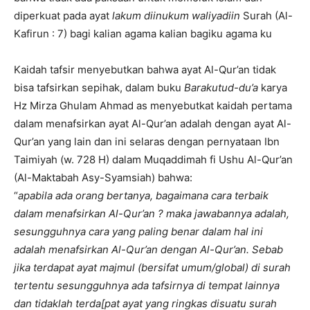
diperkuat pada ayat
lakum diinukum waliyadiin
Surah (Al-
Kafirun : 7) bagi kalian agama kalian bagiku agama ku
Kaidah tafsir menyebutkan bahwa ayat Al-Qur’an tidak
bisa tafsirkan sepihak, dalam buku
Barakutud-du’a
karya
Hz Mirza Ghulam Ahmad as menyebutkat kaidah pertama
dalam menafsirkan ayat Al-Qur’an adalah dengan ayat Al-
Qur’an yang lain dan ini selaras dengan pernyataan Ibn
Taimiyah (w. 728 H) dalam Muqaddimah fi Ushu Al-Qur’an
(Al-Maktabah Asy-Syamsiah) bahwa:
“
apabila ada orang bertanya, bagaimana cara terbaik
dalam menafsirkan Al-Qur’an ? maka jawabannya adalah,
sesungguhnya cara yang paling benar dalam hal ini
adalah menafsirkan Al-Qur’an dengan Al-Qur’an. Sebab
jika terdapat ayat majmul (bersifat umum/global) di surah
tertentu sesungguhnya ada tafsirnya di tempat lainnya
dan tidaklah terda[pat ayat yang ringkas disuatu surah