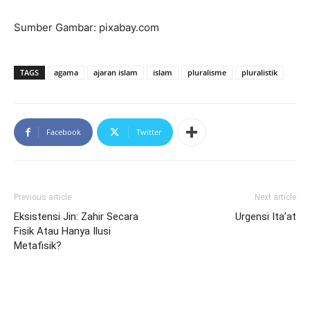
Sumber Gambar: pixabay.com
TAGS
agama
ajaran islam
islam
pluralisme
pluralistik
Facebook
Twitter
Previous article
Next article
Eksistensi Jin: Zahir Secara
Urgensi Ita’at
Fisik Atau Hanya Ilusi
Metafisik?