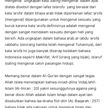
mengenal”
ungkapan kata
‘saling mengenal’
dalam ayat
diatas disebut dengan lafaz
ta’arofu
yang berasal dari
kata ‘arofa’ dalam bhasa arab tidak diperkenan lafaz ‘
arofa
(mengenal) dipergunakan untuk mengenal sesuatu yang
buruk karena kata ‘
arofa
definisinya adalah mengenal
dengan sangat mendalam sesuatu dengan hati yang
bersih. Ada ungkapan dalam bahasa arab
al-‘abdu ‘arofa
rabbahu
(seorang hamba telah mengenal Tuhannya), dari
kata
‘arofa
ini juga banyak diserap kedalam bahasa
Indonesia seperti
Makrifat
, ‘
Arif
(orang yang bijak),
ta’aruf
(saling mengenal calon pasangan hidup).
Memang benar dalam Al-Qur’an dengan sangat tegas
Allah ta’ala menetapkan bahwa
innad-diina ‘indaLlahil-
Islam
(Al-Imran : 20) yakni sesungguhnya agama yang
benar disisi Allah adalah Islam tetapi dalam ayat lain
disebutkan bahwa
laa ikraha fiid-diin
(AL-Baqarah : 257)
bahwa tidak ada paksaan untuk memeluk Islam dan