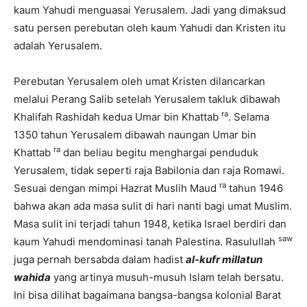
kaum Yahudi menguasai Yerusalem. Jadi yang dimaksud
satu persen perebutan oleh kaum Yahudi dan Kristen itu
adalah Yerusalem.
Perebutan Yerusalem oleh umat Kristen dilancarkan
melalui Perang Salib setelah Yerusalem takluk dibawah
ra
Khalifah Rashidah kedua Umar bin Khattab
. Selama
1350 tahun Yerusalem dibawah naungan Umar bin
ra
Khattab
dan beliau begitu menghargai penduduk
Yerusalem, tidak seperti raja Babilonia dan raja Romawi.
ra
Sesuai dengan mimpi Hazrat Muslih Maud
tahun 1946
bahwa akan ada masa sulit di hari nanti bagi umat Muslim.
Masa sulit ini terjadi tahun 1948, ketika Israel berdiri dan
saw
kaum Yahudi mendominasi tanah Palestina. Rasulullah
juga pernah bersabda dalam hadist
al-kufr millatun
wahida
yang artinya musuh-musuh Islam telah bersatu.
Ini bisa dilihat bagaimana bangsa-bangsa kolonial Barat