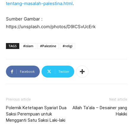
tentang-masalah-palestina.html
.
Sumber Gambar :
https://unsplash.com/photos/D9lCSvUcErk
TAGS
#islam
#Palestine
#religi
Facebook
Twitter
Previous article
Next article
Polemik Ketetapan Syariat Dua
Allah Ta’ala – Desainer yang
Saksi Perempuan untuk
Hakiki
Mengganti Satu Saksi Laki-laki