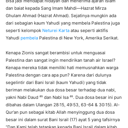
bisa jadi mendapat hidayah dan menerima ajaran Islam
dan baiat kepada Sang Imam Mahdi—Hazrat Mirza
Ghulam Ahmad (Hazrat Ahmad). Sejatinya mungkin ada
dari sebagian kaum Yahudi yang membela Palestina juga
seperti kelompok
Neturei Karta
atau seperti aktifis
Yahudi
pembela
Palestina di New York, Amerika Serikat.
Kenapa Zionis sangat berambisi untuk menguasai
Palestina dan sangat ingin mendirikan tanah air Israel?
Kenapa mereka tidak memiliki hati memusnahkan warga
Palestina dengan cara apa pun? Karena dari dulunya
segelintir dari Bani Israil (kaum Yahudi) yang tidak
beriman melakukan dua dosa besar terhadap dua nabi,
as
as
yakni Nabi Daud
dan Nabi Isa
. Dua dosa besar ini pun
dibahas dalam Ulangan 28:15, 49:53, 63-64 & 30:15). Al-
Qur’an pun sebagai kitab Allah menyinggung dua dosa
besar ini dalam surat Bani Israil (17) ayat 5 yang tafsirnya
“Dan Kami telah tetapkan kepada Bani Israil dalam kitab