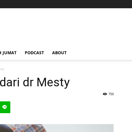
H JUMAT
PODCAST
ABOUT
sty
dari dr Mesty
750