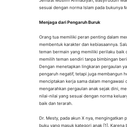
Jema’at Muslim Ahmadiyah, Basyiruddin Ma
sesuai dengan norma Islam pada bukunya
M
Menjaga dari Pengaruh Buruk
Orang tua memiliki peran penting dalam men
membentuk karakter dan kebiasaannya. Sala
teman bermain yang memiliki perilaku baik d
memilih teman sendiri tanpa bimbingan beri
Dengan menetapkan lingkaran pergaulan yan
pengaruh negatif, tetapi juga membangun h
menciptakan kerja sama dalam mengawasi d
mengarahkan pergaulan anak sejak dini, m
nilai-nilai yang sesuai dengan norma kelua
baik dan terarah.
Dr. Mesty, pada akun X nya, mengingatkan p
buku yang masuk kategori anak [1]. Karena b