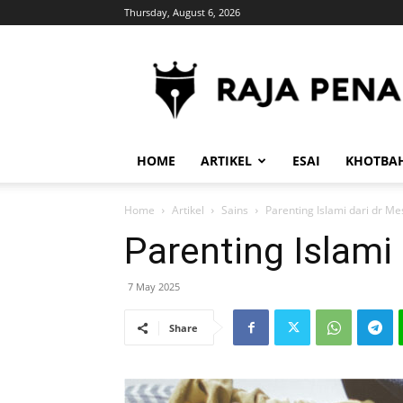
Thursday, August 6, 2026
RajaPena.Org
HOME
ARTIKEL
ESAI
KHOTBA
Home
Artikel
Sains
Parenting Islami dari dr Me
Parenting Islami 
7 May 2025
Share