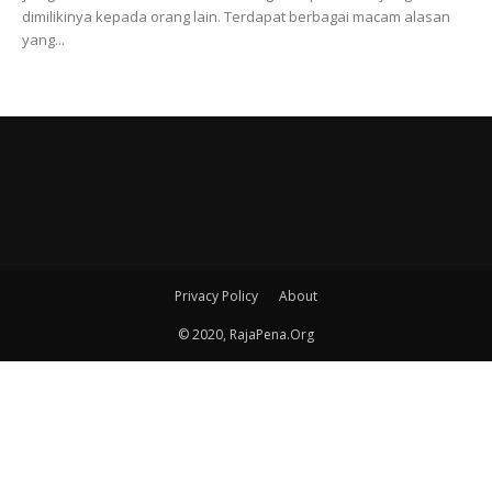
dimilikinya kepada orang lain. Terdapat berbagai macam alasan
yang...
Privacy Policy
About
© 2020, RajaPena.Org