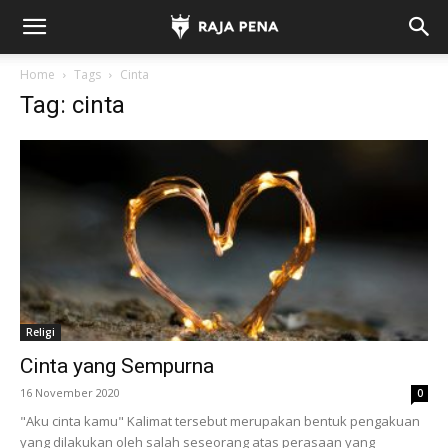
Home
Tags
Cinta
Tag: cinta
Religi
Cinta yang Sempurna
16 November 2020
0
"Aku cinta kamu" Kalimat tersebut merupakan bentuk pengakuan
yang dilakukan oleh salah seseorang atas perasaan yang