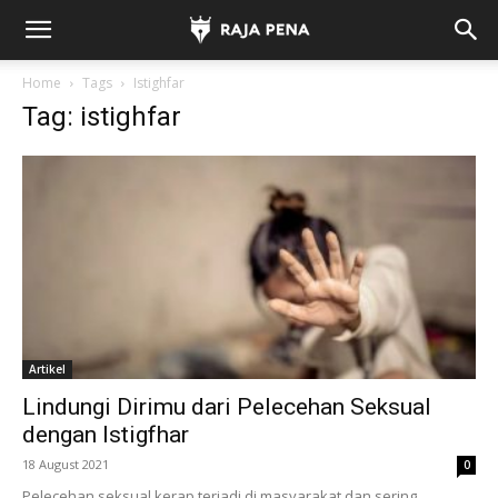
Home
Tags
Istighfar
Tag: istighfar
Artikel
Lindungi Dirimu dari Pelecehan Seksual
dengan Istigfhar
18 August 2021
0
Pelecehan seksual kerap terjadi di masyarakat dan sering