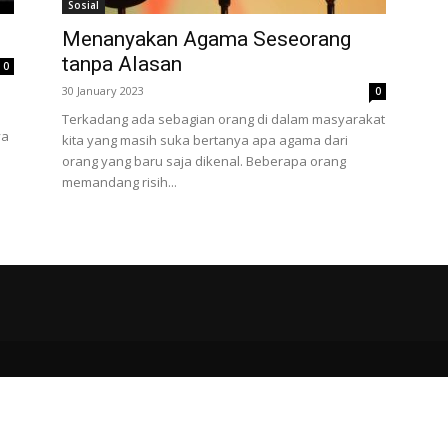
Sosial
Menanyakan Agama Seseorang
tanpa Alasan
0
30 January 2023
0
Terkadang ada sebagian orang di dalam masyarakat
ya
kita yang masih suka bertanya apa agama dari
orang yang baru saja dikenal. Beberapa orang
memandang risih...