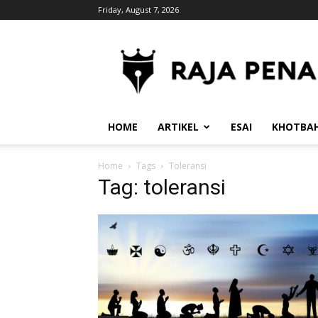
Friday, August 7, 2026
RajaPena.Org
HOME
ARTIKEL
ESAI
KHOTBA
Home
Tags
Toleransi
Tag: toleransi