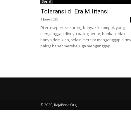
Sosial
Toleransi di Era Militansi
1 June 2025
Di era seperti sekarang banyak kelompok yang
menganggap dirinya paling benar, bahkan tidak
hanya demikian, selain mereka menganggap dirin
paling benar mereka juga menganggap...
© 2020, RajaPena.Org