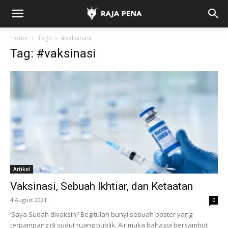
Home
Tags
#vaksinasi
Tag: #vaksinasi
Artikel
Vaksinasi, Sebuah Ikhtiar, dan Ketaatan
4 August 2021
0
‘Saya Sudah divaksin!’ Begitulah bunyi sebuah poster yang
terpampang di sudut ruang publik. Air muka bahagia bersambut