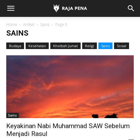
Home
Artikel
Sains
Page 5
SAINS
Budaya
Kesehatan
Khotbah Jumat
Religi
Sains
Sosial
Sains
Keyakinan Nabi Muhammad SAW Sebelum
Menjadi Rasul