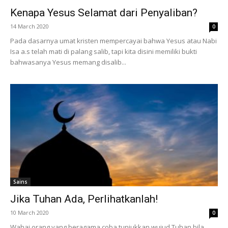
Kenapa Yesus Selamat dari Penyaliban?
14 March 2020
0
Pada dasarnya umat kristen mempercayai bahwa Yesus atau Nabi
Isa a.s telah mati di palang salib, tapi kita disini memiliki bukti
bahwasanya Yesus memang disalib...
Sains
Jika Tuhan Ada, Perlihatkanlah!
10 March 2020
0
Wahai orang yang beragama coba tunjukkan wujud Tuhan bila