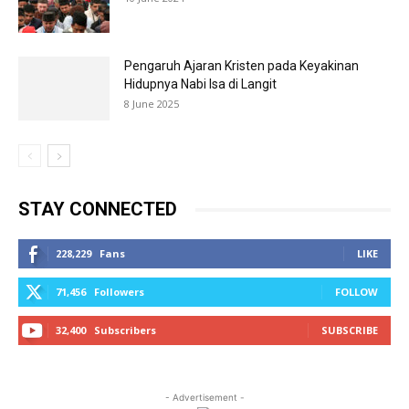
Pengaruh Ajaran Kristen pada Keyakinan
Hidupnya Nabi Isa di Langit
8 June 2025
STAY CONNECTED
228,229
Fans
LIKE
71,456
Followers
FOLLOW
32,400
Subscribers
SUBSCRIBE
- Advertisement -