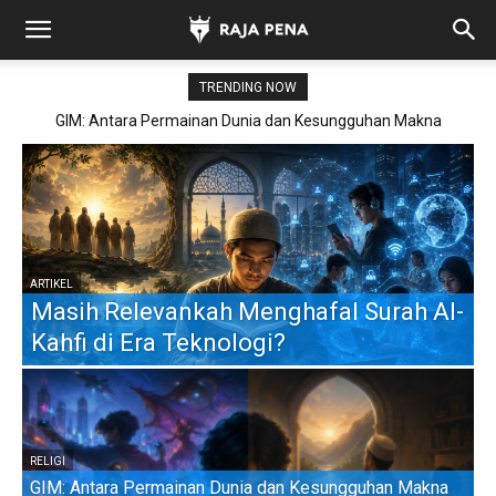
TRENDING NOW
Jejak Sang Khalik: Mengapa Manusia Sulit Berdusta?
ARTIKEL
Masih Relevankah Menghafal Surah Al-
AR
Kahfi di Era Teknologi?
G
ES
T
RELIGI
ARTIKEL
GIM: Antara Permainan Dunia dan Kesungguhan Makna
K
Jika Tuhan Satu, Mengapa