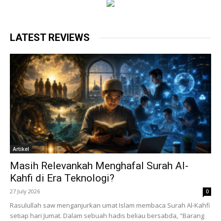
LATEST REVIEWS
Artikel
Masih Relevankah Menghafal Surah Al-
Kahfi di Era Teknologi?
27 July 2026
0
Rasulullah saw menganjurkan umat Islam membaca Surah Al-Kahfi
setiap hari Jumat. Dalam sebuah hadis beliau bersabda, "Barang